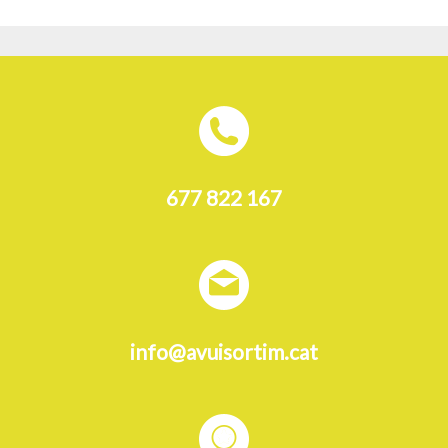
677 822 167
info@avuisortim.cat