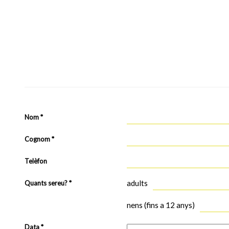
Nom *
Cognom *
Telèfon
adults
Quants sereu? *
nens (fins a 12 anys)
Data *