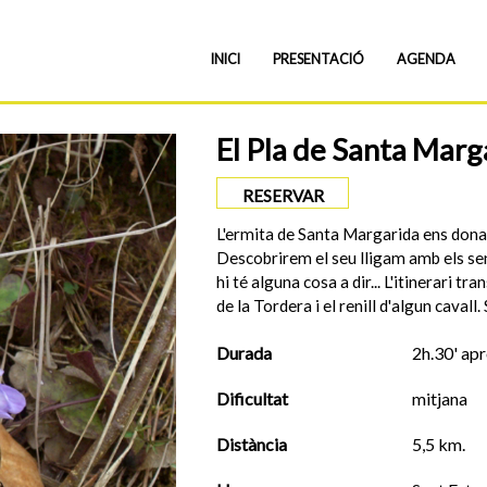
INICI
PRESENTACIÓ
AGENDA
El Pla de Santa Mar
RESERVAR
L'ermita de Santa Margarida ens dona
Descobrirem el seu lligam amb els seny
hi té alguna cosa a dir... L'itinerari t
de la Tordera i el renill d'algun cavall
Durada
2h.30' apr
Dificultat
mitjana
Distància
5,5 km.