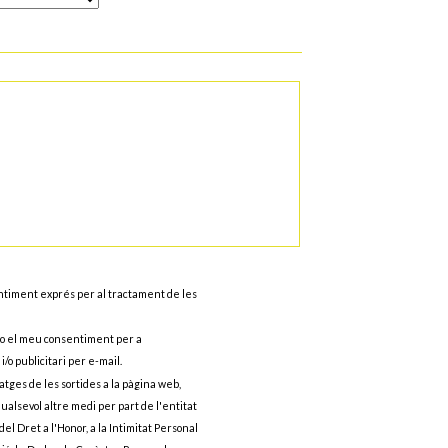
entiment exprés per al tractament de les
ono el meu consentiment per a
/o publicitari per e-mail.
matges de les sortides a la pàgina web,
 qualsevol altre medi per part de l'entitat
del Dret a l'Honor, a la Intimitat Personal