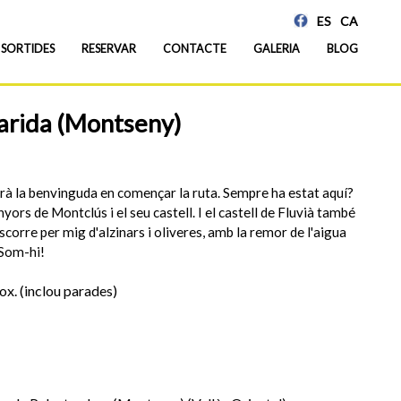
ES
CA
SORTIDES
RESERVAR
CONTACTE
GALERIA
BLOG
garida (Montseny)
rà la benvinguda en començar la ruta. Sempre ha estat aquí?
ors de Montclús i el seu castell. I el castell de Fluvià també
ranscorre per mig d'alzinars i oliveres, amb la remor de l'aigua
. Som-hi!
ox. (inclou parades)