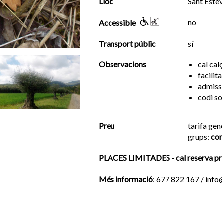
Lloc
Sant Este
no
Accessible
Transport públic
sí
Observacions
cal ca
facilit
admiss
codi s
Preu
tarifa gen
grups:
con
PLACES LIMITADES - cal reserva pr
Més informació
: 677 822 167 / inf