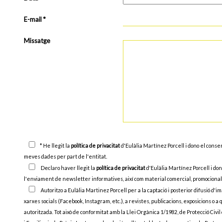
E-mail *
Missatge
* He llegit la
política de privacitat
d'Eulàlia Martínez Porcell i dono el cons
meves dades per part de l'entitat.
Declaro haver llegit la
política de privacitat
d'Eulàlia Martínez Porcell i d
l'enviament de newsletter informatives, així com material comercial, promocional i
Autoritzo a Eulàlia Martinez Porcell per a la captació i posterior difusió d'i
xarxes socials (Facebook, Instagram, etc.), a revistes, publicacions, exposicions o a
autoritzada. Tot això de conformitat amb la Llei Orgànica 1/1982, de Protecció Civil 