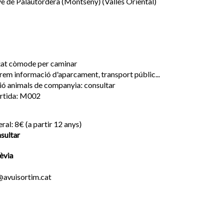
ve de Palautordera (Montseny) (Vallès Oriental)
lçat còmode per caminar
arem informació d'aparcament, transport públic...
ió animals de companyia: consultar
ortida: M002
eral: 8€ (a partir 12 anys)
sultar
èvia
o@avuisortim.cat