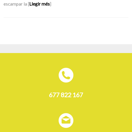
escampar la [
Llegir més
]
677 822 167