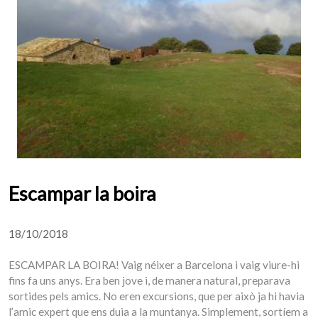
Escampar la boira
18/10/2018
ESCAMPAR LA BOIRA! Vaig néixer a Barcelona i vaig viure-hi
fins fa uns anys. Era ben jove i, de manera natural, preparava
sortides pels amics. No eren excursions, que per això ja hi havia
l’amic expert que ens duia a la muntanya. Simplement, sortíem a